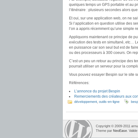
quelques temps un GPS portable et au prem
l’itinéraire : plusieurs secondes alors qu
Et oui, sur une application web, on ne sai
Si l’application en question utilise des s
l’on a appris récemment qu’une simple re
Appliquons maintenant ce principe de pu
exécution des tests en simultané, etc… Le
en puissance car son seul but est de fai
ou des processeurs à 300 coeurs. On repor
C’est un peu un retour au principe des t
pourrait utiliser un serveur pour la comp
Vous pouvez essayer Bespin sur le site s
Références:
L’annonce du projet Bespin
Remerciements des créateurs aux cont
développement
,
outils-en-ligne
besp
Copyright © 2009-2011 arnul
Theme par
NeoEase
. Valid