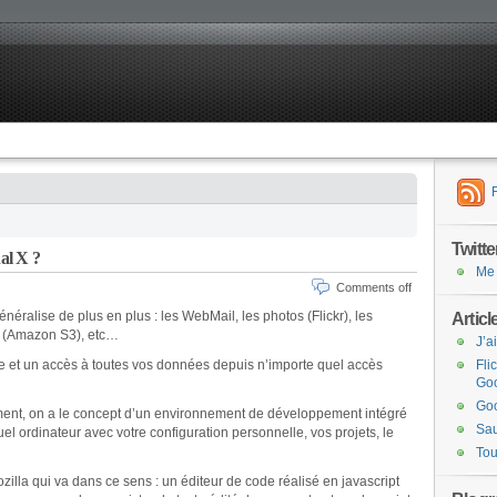
Twitte
nal X ?
Me 
Comments off
énéralise de plus en plus : les WebMail, les photos (Flickr), les
Articl
 (Amazon S3), etc…
J’a
ire et un accès à toutes vos données depuis n’importe quel accès
Fli
Goo
Goo
ent, on a le concept d’un environnement de développement intégré
Sau
el ordinateur avec votre configuration personnelle, vos projets, le
Tou
illa qui va dans ce sens : un éditeur de code réalisé en javascript