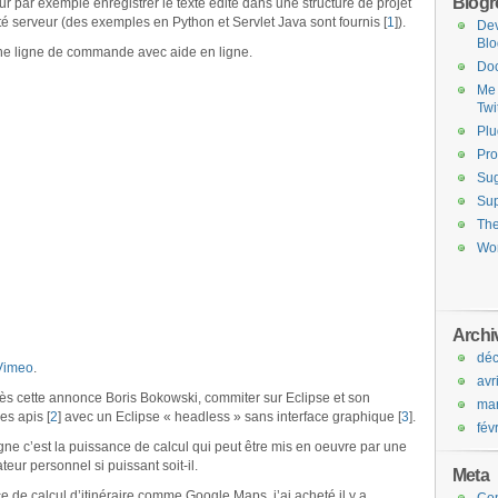
Blogro
ur par exemple enregistrer le texte édité dans une structure de projet
 serveur (des exemples en Python et Servlet Java sont fournis [
1
]).
De
Blo
une ligne de commande avec aide en ligne.
Do
Me 
Twi
Plu
Pro
Sug
Sup
Th
Wor
Archi
dé
Vimeo
.
avr
rès cette annonce Boris Bokowski, commiter sur Eclipse et son
ma
s apis [
2
] avec un Eclipse « headless » sans interface graphique [
3
].
fév
igne c’est la puissance de calcul qui peut être mis en oeuvre par une
teur personnel si puissant soit-il.
Meta
ce de calcul d’itinéraire comme Google Maps, j’ai acheté il y a