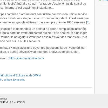
Co
ier test d’itinéraire ce qui m’a frappé c’est le temps de calcul de
e sur internet c’est quasiment instantané…
t pas combien d’ordinateurs sont utilisé pour vous fournir le service.
ervices distribués cela peut être un nombre important. C’est ainsi que
cherche sur google utiliserait par exemple près de 1000 serveurs [
4
].
issance à la demande à un éditeur de code : compilation instanée,
 tout à partir de votre ordinateur qui peut être beaucoup plus léger
re tourner le navigateur Web: pas besoin d’avoir des tonnes de RAM
te cela sur le ou les serveurs.
erminaux X mais avec une ouverture beaucoup large : votre éditeur
ilation, d’autres services web pour des analyses de code, etc…
uivant :
https://bespin.mozilla.com/
ributions d’Eclipse et de XWiki
in
,
eclipse
,
javascript
fo.net
e
XHTML 1.1
et
CSS 3
.