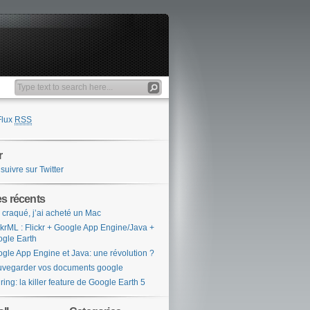
Flux
RSS
r
suivre sur Twitter
es récents
i craqué, j’ai acheté un Mac
ckrML : Flickr + Google App Engine/Java +
gle Earth
gle App Engine et Java: une révolution ?
vegarder vos documents google
ring: la killer feature de Google Earth 5