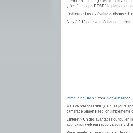
permettant d’intéragir avec un serveur po
grâce à des apis REST à implémenter côté
L’éditeur est assez évolué et dispose d’
Allez à 2:13 pour voir l’éditeur en action:
Introducing Bespin
from
Dion Almaer
on
Mais ce n’est pas fini! Quelques jours ap
camarade Simon Kaegi ont implémenté ce
L’intérêt ? Un des avantages du tout en l
application web par rapport à votre ordina
Par exemple, utilisateur régulier de servi