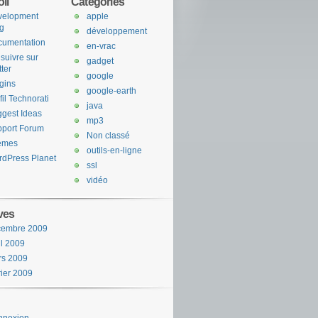
ll
Categories
velopment
apple
g
développement
cumentation
en-vrac
suivre sur
gadget
tter
google
gins
google-earth
fil Technorati
java
gest Ideas
mp3
port Forum
Non classé
emes
outils-en-ligne
dPress Planet
ssl
vidéo
ves
cembre 2009
il 2009
rs 2009
rier 2009