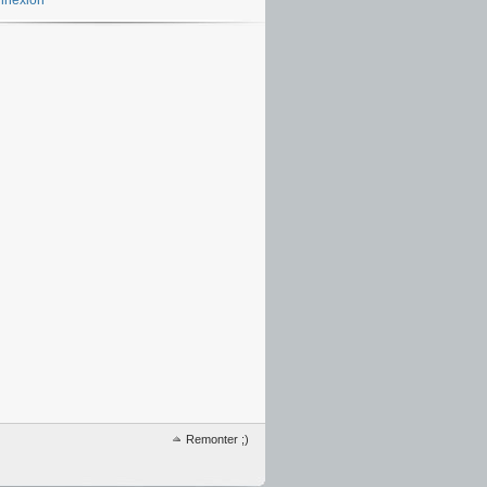
nnexion
Remonter ;)