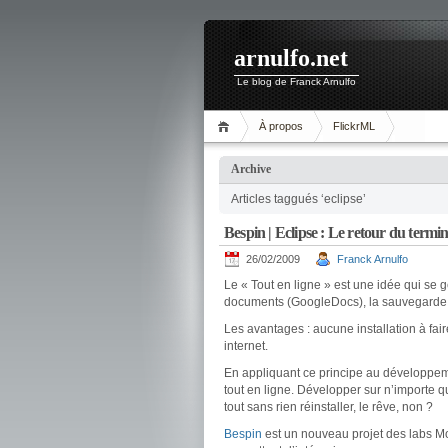
arnulfo.net
Le blog de Franck Arnulfo
À propos
FlickrML
Archive
Articles taggués ‘eclipse’
Bespin | Eclipse : Le retour du termi
26/02/2009
Franck Arnulfo
Le « Tout en ligne » est une idée qui se g
documents (GoogleDocs), la sauvegarde
Les avantages : aucune installation à fa
internet.
En appliquant ce principe au développem
tout en ligne. Développer sur n’importe qu
tout sans rien réinstaller, le rêve, non ?
Bespin
est un nouveau projet des labs Moz